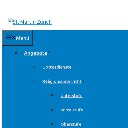
Springe
zum
Inhalt
Menü
Angebote
Gottesdienste
Religionsunterricht
Unterstufe
Mittelstufe
Oberstufe