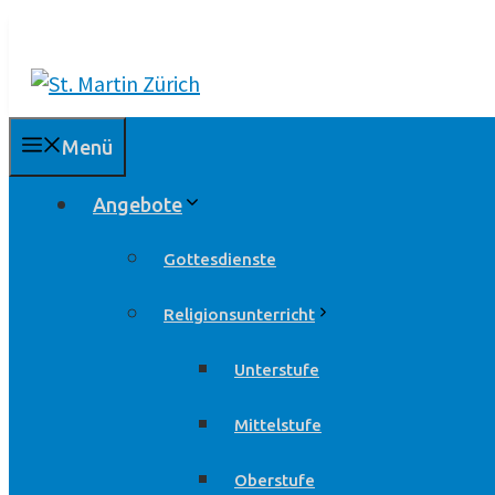
Springe
zum
Inhalt
Menü
Angebote
Gottesdienste
Religionsunterricht
Unterstufe
Mittelstufe
Oberstufe