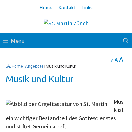
Springe
Home
Kontakt
Links
zum
Inhalt
Menü
Decrease
Reset
In
A
A
A
font
font
Home
|
Angebote
|
Musik und Kultur
fo
size.
size.
Musik und Kultur
siz
Musi
k ist
ein wichtiger Bestandteil des Gottesdienstes
und stiftet Gemeinschaft.