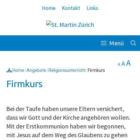
Springe
Home
Kontakt
Links
zum
Inhalt
Menü
Decrease
Reset
In
A
A
A
font
font
Home
|
Angebote
|
Religionsunterricht
|
Firmkurs
fo
size.
size.
Firmkurs
siz
Bei der Taufe haben unsere Eltern versichert,
dass wir Gott und der Kirche angehören wollen.
Mit der Erstkommunion haben wir begonnen,
mit Jesus auf dem Weg des Glaubens zu gehen