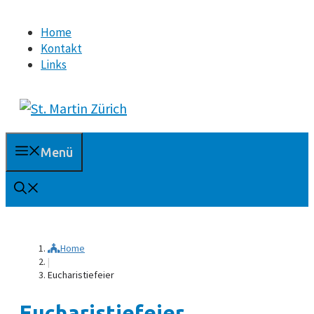
Springe
Home
zum
Kontakt
Inhalt
Links
Menü
Home
|
Eucharistiefeier
Eucharistiefeier